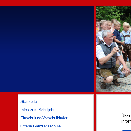
Startseite
Infos zum Schuljahr
Über
Einschulung/Vorschulkinder
infor
Offene Ganztagsschule