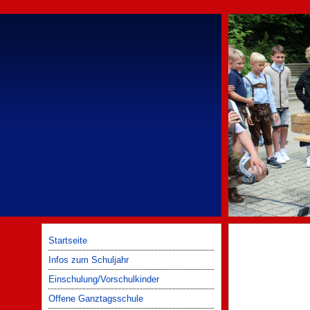
Startseite
Infos zum Schuljahr
Einschulung/Vorschulkinder
Offene Ganztagsschule