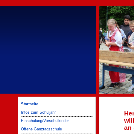
Startseite
Her
Infos zum Schuljahr
wi
Einschulung/Vorschulkinder
an 
Offene Ganztagsschule