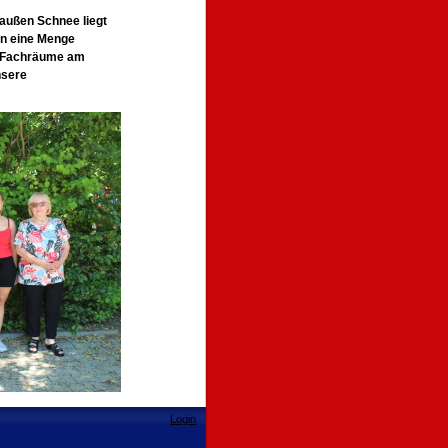
außen Schnee liegt
en eine Menge
ie Fachräume am
nsere
Login