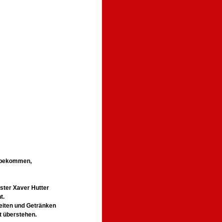
itbekommen,
ter Xaver Hutter
t.
eiten und Getränken
t überstehen.